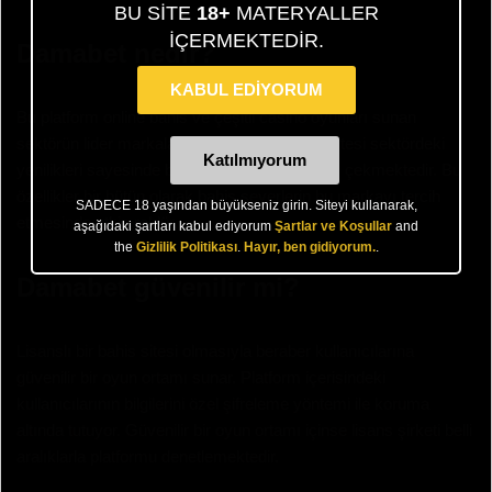
BU SITE
18+
MATERYALLER
IÇERMEKTEDIR.
Damabet nedir?
KABUL EDİYORUM
Bu platform online bahis ve çeşitli casino oyunları sunan
sektörün lider markalarından birisidir. Bahis sitesi sektördeki
Katılmıyorum
yenilikleri sayesinde bahis severlerin dikkatini çekmektedir. Bu
özellikler bir bütün olarak bahis severlerin bu markayı tercih
SADECE 18 yaşından büyükseniz girin. Siteyi kullanarak,
etmesinde etkin roldür.
aşağıdaki şartları kabul ediyorum
Şartlar ve Koşullar
and
the
Gizlilik Politikası
.
Hayır, ben gidiyorum.
.
Damabet güvenilir mi?
Lisanslı bir bahis sitesi olmasıyla beraber kullanıcılarına
güvenilir bir oyun ortamı sunar. Platform içerisindeki
kullanıcılarının bilgilerini özel şifreleme yöntemi ile koruma
altında tutuyor. Güvenilir bir oyun ortamı içinse lisans şirketi belli
aralıklarla platformu denetlemektedir.