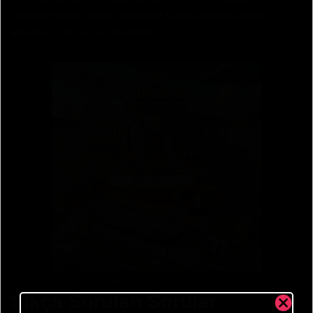
sayfada bulunan buton sayesinde kullanıcılar güncel giriş
adresine 7/24 her an ulaşabilirler.
Damabet Bahis Sitesi Güncel Giriş Adresi Burada
Sıkça Sorulan Sorular